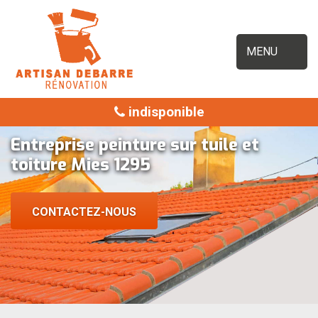
MENU
indisponible
Entreprise peinture sur tuile et
toiture Mies 1295
CONTACTEZ-NOUS