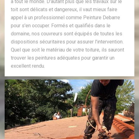
à tout le monde. D'autant plus que les travaux sur le
toit sont délicats et dangereux, il vaut mieux faire
appel à un professionnel comme Peinture Debarre
pour s'en occuper. Formés et qualifiés dans le
domaine, nos couvreurs sont équipés de toutes les
dispositions sécuritaires pour assurer l'intervention.
Quel que soit le matériau de votre toiture, ils sauront
trouver les peintures adéquates pour garantir un
excellent rendu.