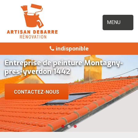
MENU
indisponible
Entreprise de peinture Montagny-
pres-yverdon 1442
CONTACTEZ-NOUS