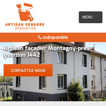
MENU
indisponible
Artisan façadier Montagny-pres-
yverdon 1442
CONTACTEZ-NOUS