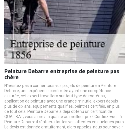
Peinture Debarre entreprise de peinture pas
chère
N'hésitez pas à confier tous vos projets de peinture à Peinture
Debarre, une expérience confirmée ayant une compétence
assurée, cet expert travaillera sur tout type de matériau,
application de peinture avec une grande minutie, expert depuis
plus de dix ans, équipements qualifiés, peintres certifiés, en plus
de tout cela, Peinture Debarre a déjà obtenu un certificat de
QUALIBAT, vous aimez la qualité au meilleur prix? Confiez-vous à
Peinture Debarre il réalisera toutes vos attentes en quelques jours.
Le devis est donnée gratuitement, alors appelez-nous pour savoir