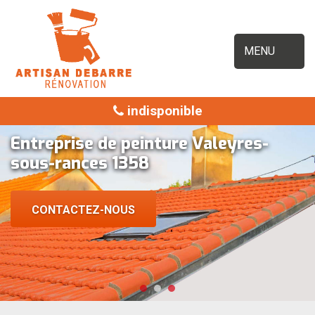
MENU
indisponible
Entreprise de peinture Valeyres-
sous-rances 1358
CONTACTEZ-NOUS