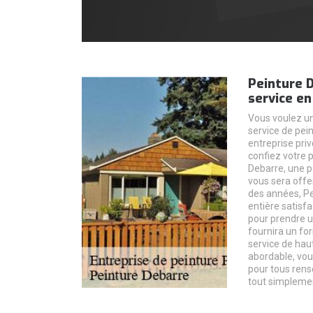
Peinture 
service en
Vous voulez un
service de pein
entreprise priv
confiez votre p
Debarre, une p
vous sera offe
des années, P
entière satisfa
pour prendre u
fournira un for
service de hau
abordable, vou
pour tous rens
tout simpleme