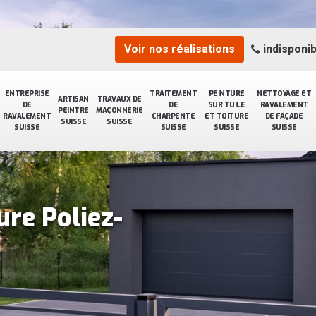
Voir nos réalisations
indisponib
ENTREPRISE
TRAITEMENT
PEINTURE
NETTOYAGE ET
ARTISAN
TRAVAUX DE
DE
DE
SUR TUILE
RAVALEMENT
PEINTRE
MAÇONNERIE
RAVALEMENT
CHARPENTE
ET TOITURE
DE FAÇADE
SUISSE
SUISSE
SUISSE
SUISSE
SUISSE
SUISSE
ure Poliez-