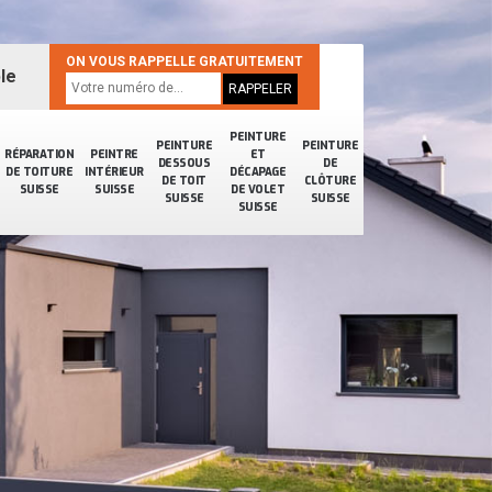
ON VOUS RAPPELLE GRATUITEMENT
le
PEINTURE
PEINTURE
PEINTURE
RÉPARATION
PEINTRE
ET
DESSOUS
DE
DE TOITURE
INTÉRIEUR
DÉCAPAGE
DE TOIT
CLÔTURE
SUISSE
SUISSE
DE VOLET
SUISSE
SUISSE
SUISSE