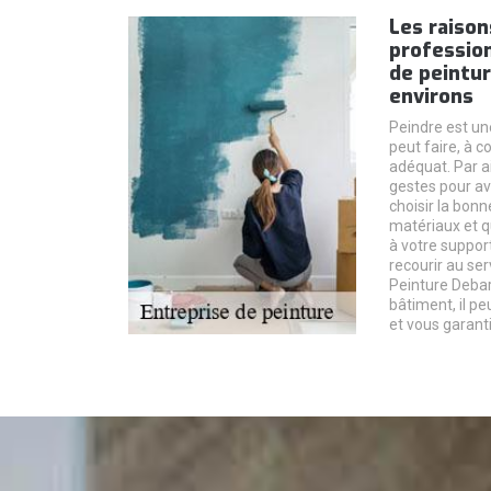
Les raison
profession
de peintur
environs
Peindre est un
peut faire, à c
adéquat. Par ai
gestes pour avo
choisir la bon
matériaux et q
à votre support.
recourir au se
Peinture Debar
bâtiment, il p
et vous garanti