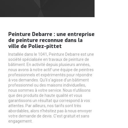
Peinture Debarre : une entreprise
de peinture reconnue dans la
ville de Poliez-pittet
Installée dans le 1041, Peinture Debarre est une
société spécialisée en travaux de peinture de
bâtiment. En activité depuis plusieurs années,
nous avons à notre actif une équipe de peintres
professionnels et expérimentés pour répondre
à vos demandes. Qu'il s'agisse d'un bâtiment
professionnel ou des maisons individuelles,
nous sommes à votre service. Nous n'utilisons
que des produits de haute qualité et vous
garantissons un résultat qui correspond à vos
attentes. Par ailleurs, nos tarifs sont très
abordables, alors n'hésitez pas à nous envoyer
votre demande de devis. C'est gratuit et sans
engagement.