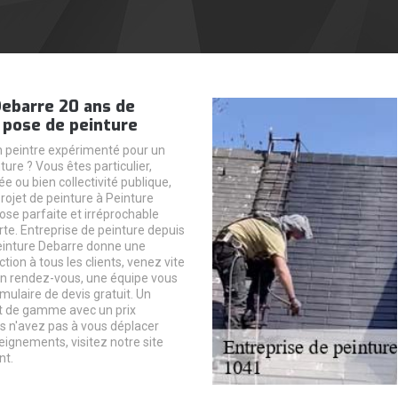
Debarre 20 ans de
 pose de peinture
 peintre expérimenté pour un
ture ? Vous êtes particulier,
ée ou bien collectivité publique,
rojet de peinture à Peinture
ose parfaite et irréprochable
rte. Entreprise de peinture depuis
einture Debarre donne une
ction à tous les clients, venez vite
n rendez-vous, une équipe vous
mulaire de devis gratuit. Un
t de gamme avec un prix
s n'avez pas à vous déplacer
eignements, visitez notre site
nt.