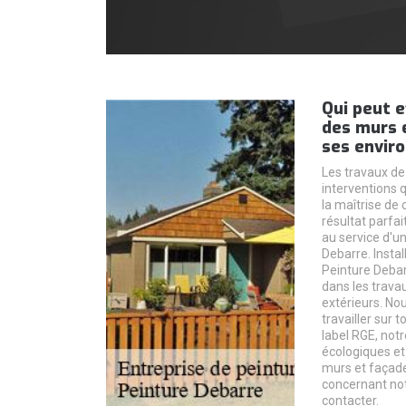
Qui peut e
des murs e
ses enviro
Les travaux de
interventions 
la maîtrise de 
résultat parfait
au service d'u
Debarre. Instal
Peinture Debar
dans les trava
extérieurs. N
travailler sur t
label RGE, notr
écologiques et
murs et façade
concernant not
contacter.