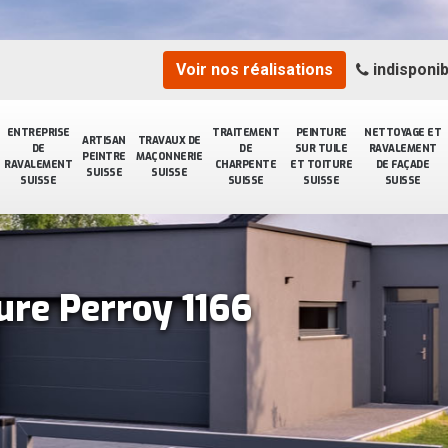
Voir nos réalisations
indisponib
ENTREPRISE
TRAITEMENT
PEINTURE
NETTOYAGE ET
ARTISAN
TRAVAUX DE
DE
DE
SUR TUILE
RAVALEMENT
PEINTRE
MAÇONNERIE
RAVALEMENT
CHARPENTE
ET TOITURE
DE FAÇADE
SUISSE
SUISSE
SUISSE
SUISSE
SUISSE
SUISSE
ure Perroy 1166