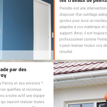
les travaux de peint
Peindre est une intervention
disposer d'un outillage adéqu
gestes pour avoir un meilleur 
adaptée à vos matériaux et q
support. Ainsi, il est toujour
professionnel comme Peintur
il peut réaliser toutes vos 
résultat.
çade par des
roy
 Perroy et ses environs ?
rise qualifiée et reconnue
ns à notre actif une équipe
qui sauront réaliser toutes