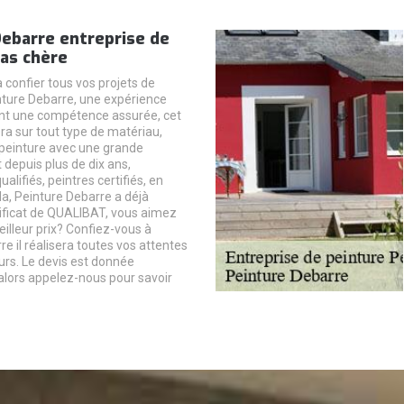
Debarre entreprise de
as chère
 confier tous vos projets de
nture Debarre, une expérience
nt une compétence assurée, cet
era sur tout type de matériau,
 peinture avec une grande
 depuis plus de dix ans,
lifiés, peintres certifiés, en
la, Peinture Debarre a déjà
ificat de QUALIBAT, vous aimez
eilleur prix? Confiez-vous à
e il réalisera toutes vos attentes
urs. Le devis est donnée
alors appelez-nous pour savoir