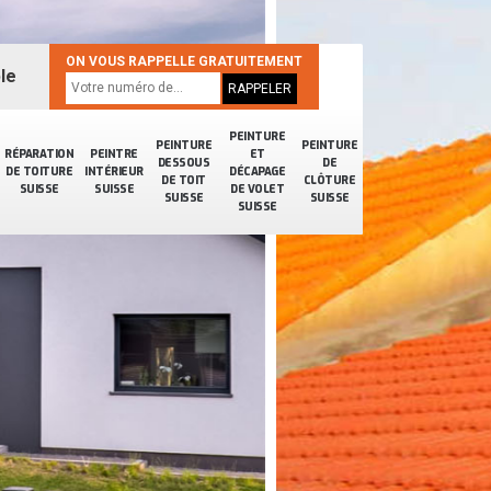
ON VOUS RAPPELLE GRATUITEMENT
le
PEINTURE
PEINTURE
PEINTURE
RÉPARATION
PEINTRE
ET
DESSOUS
DE
DE TOITURE
INTÉRIEUR
DÉCAPAGE
DE TOIT
CLÔTURE
SUISSE
SUISSE
DE VOLET
SUISSE
SUISSE
SUISSE