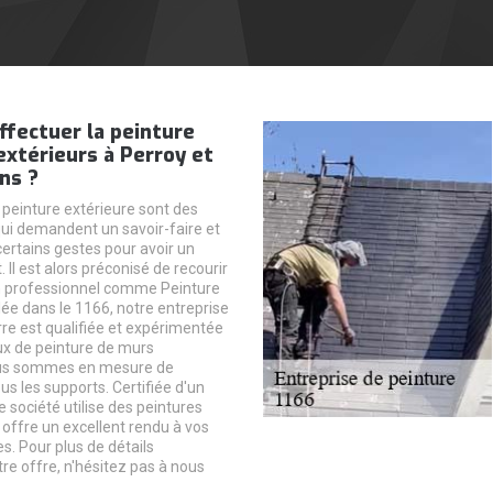
ffectuer la peinture
xtérieurs à Perroy et
ns ?
 peinture extérieure sont des
qui demandent un savoir-faire et
certains gestes pour avoir un
. Il est alors préconisé de recourir
n professionnel comme Peinture
lée dans le 1166, notre entreprise
re est qualifiée et expérimentée
ux de peinture de murs
ous sommes en mesure de
ous les supports. Certifiée d'un
e société utilise des peintures
 offre un excellent rendu à vos
s. Pour plus de détails
re offre, n'hésitez pas à nous