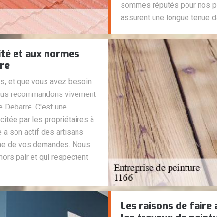
sommes réputés pour nos pro
assurent une longue tenue d
ité et aux normes
rre
ns, et que vous avez besoin
 vous recommandons vivement
re Debarre. C'est une
citée par les propriétaires à
e a son actif des artisans
une de vos demandes. Nous
ors pair et qui respectent
Les raisons de faire