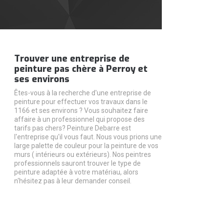
Trouver une entreprise de
peinture pas chère à Perroy et
ses environs
Êtes-vous à la recherche d'une entreprise de
peinture pour effectuer vos travaux dans le
1166 et ses environs ? Vous souhaitez faire
affaire à un professionnel qui propose des
tarifs pas chers? Peinture Debarre est
l'entreprise qu'il vous faut. Nous vous prions une
large palette de couleur pour la peinture de vos
murs ( intérieurs ou extérieurs). Nos peintres
professionnels sauront trouver le type de
peinture adaptée à votre matériau, alors
n'hésitez pas à leur demander conseil.