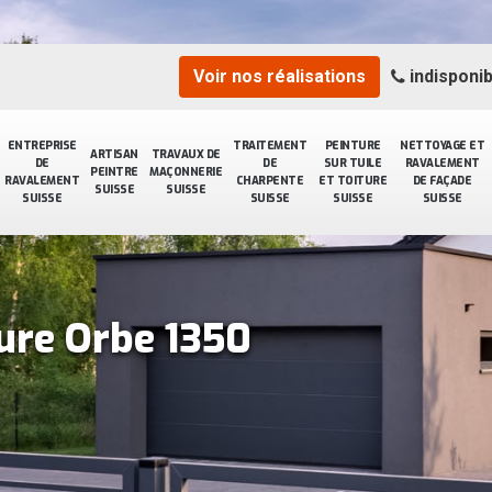
Voir nos réalisations
indisponib
ENTREPRISE
TRAITEMENT
PEINTURE
NETTOYAGE ET
ARTISAN
TRAVAUX DE
DE
DE
SUR TUILE
RAVALEMENT
PEINTRE
MAÇONNERIE
RAVALEMENT
CHARPENTE
ET TOITURE
DE FAÇADE
SUISSE
SUISSE
SUISSE
SUISSE
SUISSE
SUISSE
ture Orbe 1350