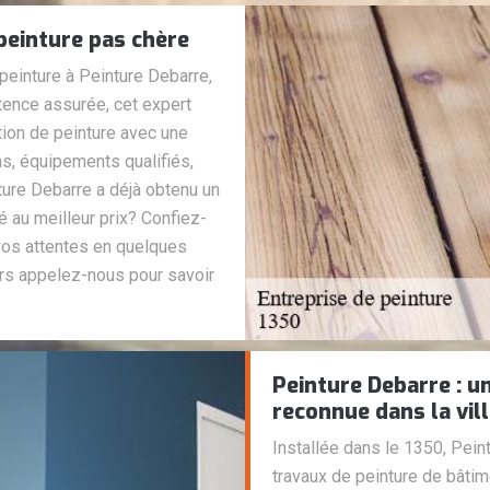
peinture pas chère
peinture à Peinture Debarre,
ence assurée, cet expert
ation de peinture avec une
ns, équipements qualifiés,
nture Debarre a déjà obtenu un
é au meilleur prix? Confiez-
 vos attentes en quelques
ors appelez-nous pour savoir
Peinture Debarre : u
reconnue dans la vil
Installée dans le 1350, Pein
travaux de peinture de bâtim