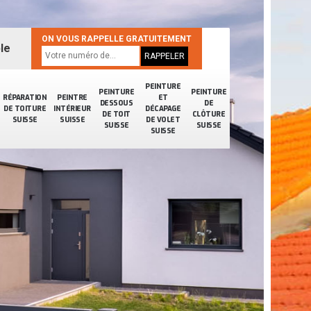
ON VOUS RAPPELLE GRATUITEMENT
le
PEINTURE
PEINTURE
PEINTURE
RÉPARATION
PEINTRE
ET
DESSOUS
DE
DE TOITURE
INTÉRIEUR
DÉCAPAGE
DE TOIT
CLÔTURE
SUISSE
SUISSE
DE VOLET
SUISSE
SUISSE
SUISSE