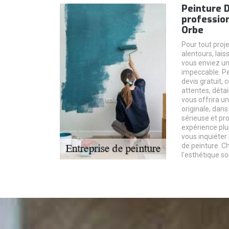
Peinture 
profession
Orbe
Pour tout proje
alentours, lais
vous enviez un
impeccable. Pei
devis gratuit, 
attentes, détai
vous offrira un
originale, dans 
sérieuse et pr
expérience plu
vous inquiéter 
de peinture. Ch
l'esthétique so