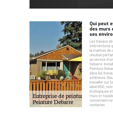
Qui peut e
des murs e
ses enviro
Les travaux de
interventions 
la maîtrise de 
résultat parfait
au service d'u
Debarre. Instal
Peinture Debar
dans les trava
extérieurs. N
travailler sur t
label RGE, notr
écologiques et
murs et façade
concernant not
contacter.