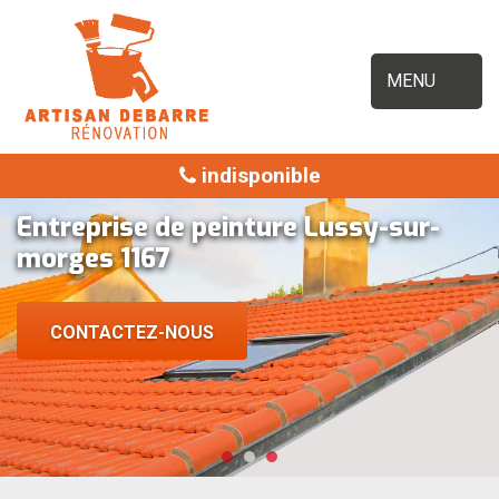
MENU
indisponible
Entreprise de peinture Lussy-sur-
morges 1167
CONTACTEZ-NOUS