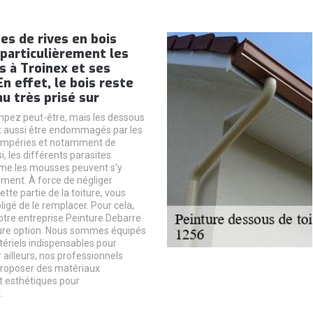
es de rives en bois
particulièrement les
s à Troinex et ses
En effet, le bois reste
u très prisé sur
pez peut-être, mais les dessous
t aussi être endommagés par les
tempéries et notamment de
si, les différents parasites
e les mousses peuvent s'y
ement. À force de négliger
ette partie de la toiture, vous
igé de le remplacer. Pour cela,
notre entreprise Peinture Debarre
eure option. Nous sommes équipés
tériels indispensables pour
r ailleurs, nos professionnels
proposer des matériaux
 esthétiques pour
.