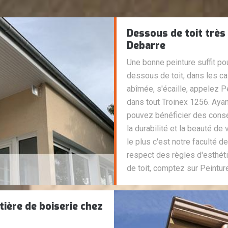
Dessous de toit très
Debarre
Une bonne peinture suffit po
dessous de toit, dans les ca
abîmée, s'écaille, appelez P
dans tout Troinex 1256. Ayan
pouvez bénéficier des consei
la durabilité et la beauté de
le plus c'est notre faculté de
respect des règles d'esthét
de toit, comptez sur Peintur
tière de boiserie chez