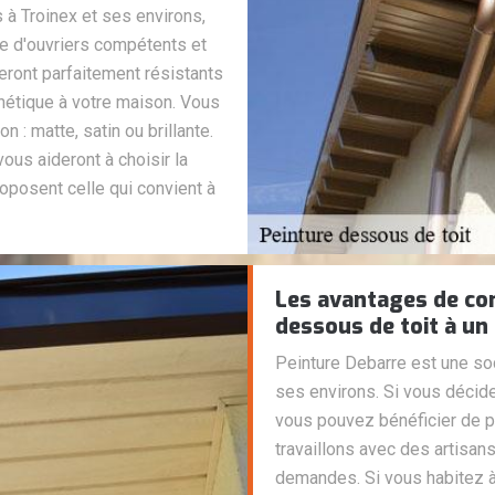
 à Troinex et ses environs,
ipe d'ouvriers compétents et
ront parfaitement résistants
thétique à votre maison. Vous
n : matte, satin ou brillante.
ous aideront à choisir la
oposent celle qui convient à
Les avantages de con
dessous de toit à un
Peinture Debarre est une soc
ses environs. Si vous décid
vous pouvez bénéficier de p
travaillons avec des artisan
demandes. Si vous habitez à