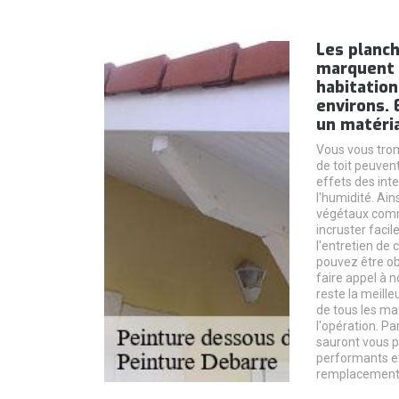
Les planch
marquent 
habitation
environs. 
un matéria
Vous vous trom
de toit peuven
effets des in
l'humidité. Ain
végétaux comm
incruster facil
l'entretien de c
pouvez être obl
faire appel à 
reste la meill
de tous les ma
l'opération. Pa
sauront vous 
performants et
remplacement