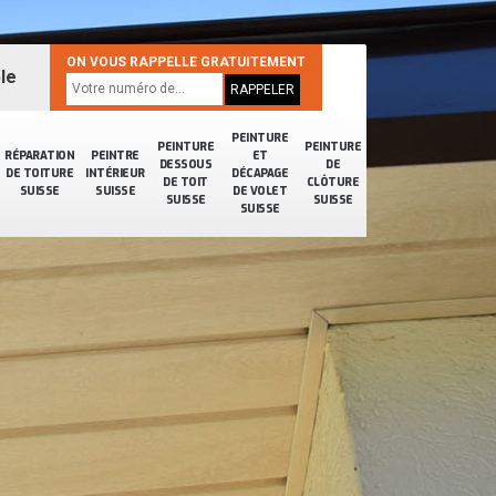
ON VOUS RAPPELLE GRATUITEMENT
le
PEINTURE
PEINTURE
PEINTURE
RÉPARATION
PEINTRE
ET
DESSOUS
DE
DE TOITURE
INTÉRIEUR
DÉCAPAGE
DE TOIT
CLÔTURE
SUISSE
SUISSE
DE VOLET
SUISSE
SUISSE
SUISSE