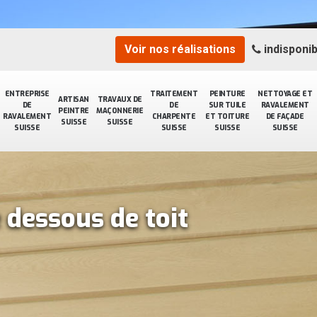
Voir nos réalisations
indisponib
ENTREPRISE
TRAITEMENT
PEINTURE
NETTOYAGE ET
ARTISAN
TRAVAUX DE
DE
DE
SUR TUILE
RAVALEMENT
PEINTRE
MAÇONNERIE
RAVALEMENT
CHARPENTE
ET TOITURE
DE FAÇADE
SUISSE
SUISSE
SUISSE
SUISSE
SUISSE
SUISSE
 dessous de toit