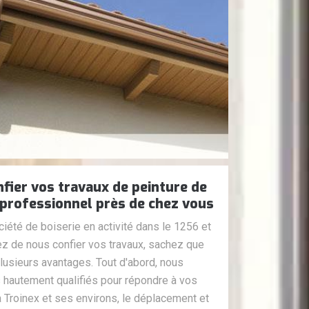
fier vos travaux de peinture de
 professionnel près de chez vous
iété de boiserie en activité dans le 1256 et
ez de nous confier vos travaux, sachez que
lusieurs avantages. Tout d'abord, nous
s hautement qualifiés pour répondre à vos
 Troinex et ses environs, le déplacement et