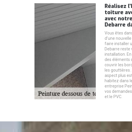
Réalisez l
toiture av
avec notre
Debarre da
Vous êtes dans
d’une nouvelle
faire installer
Debarre reste v
installation. E
des éléments d
couvrir les bor
les gouttières.
aspect plus es
habitez dans l
entreprise Pei
vos demandes. 
et le PVC.