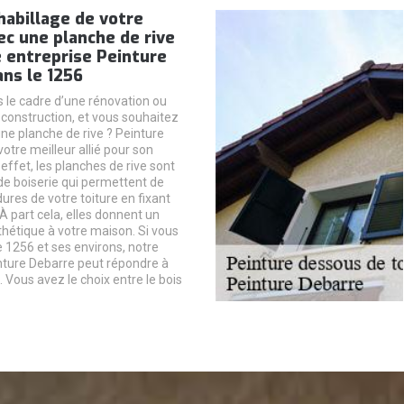
’habillage de votre
ec une planche de rive
 entreprise Peinture
ns le 1256
 le cadre d’une rénovation ou
 construction, et vous souhaitez
 une planche de rive ? Peinture
otre meilleur allié pour son
n effet, les planches de rive sont
e boiserie qui permettent de
dures de votre toiture en fixant
 À part cela, elles donnent un
thétique à votre maison. Si vous
e 1256 et ses environs, notre
nture Debarre peut répondre à
Vous avez le choix entre le bois