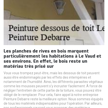
Les planches de rives en bois marquent
particulièrement les habitations à Le Vaud et
ses environs. En effet, le bois reste un
matériau très prisé sur
Vous vous trompez peut-être, mais les dessous de toit peuvent
aussi être endommagés par les effets des intempéries et
notamment de l'humidité. Ainsi, les différents parasites végétaux
comme les mousses peuvent s'y incruster facilement. À force de
négliger l'entretien de cette partie de la toiture, vous pouvez être
obligé de le remplacer. Pour cela, faire appel à notre entreprise
Peinture Debarre reste la meilleure option. Nous sommes équipés
de tous les matériels indispensables pour l'opération. Par ailleurs,
nos professionnels sauront vous proposer des matériaux