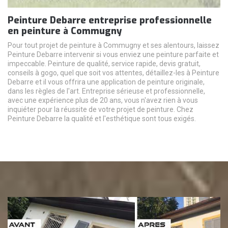
Peinture Debarre entreprise professionnelle
en peinture à Commugny
Pour tout projet de peinture à Commugny et ses alentours, laissez
Peinture Debarre intervenir si vous enviez une peinture parfaite et
impeccable. Peinture de qualité, service rapide, devis gratuit,
conseils à gogo, quel que soit vos attentes, détaillez-les à Peinture
Debarre et il vous offrira une application de peinture originale,
dans les règles de l'art. Entreprise sérieuse et professionnelle,
avec une expérience plus de 20 ans, vous n'avez rien à vous
inquiéter pour la réussite de votre projet de peinture. Chez
Peinture Debarre la qualité et l'esthétique sont tous exigés.