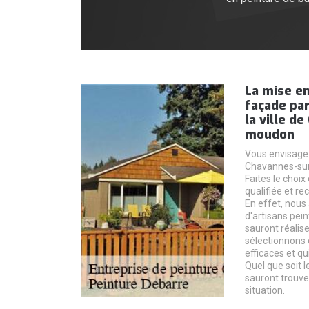
La mise en
façade par
la ville d
moudon
Vous envisagez
Chavannes-sur
Faites le choix
qualifiée et r
En effet, nous
d'artisans pei
sauront réalis
sélectionnons 
efficaces et qu
Quel que soit l
sauront trouve
situation.