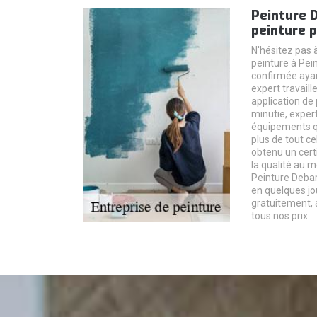
Peinture 
peinture p
N'hésitez pas à
peinture à Pei
confirmée aya
expert travaill
application de
minutie, expert
équipements qua
plus de tout ce
obtenu un cert
la qualité au m
Peinture Debarr
en quelques jo
gratuitement, 
tous nos prix.