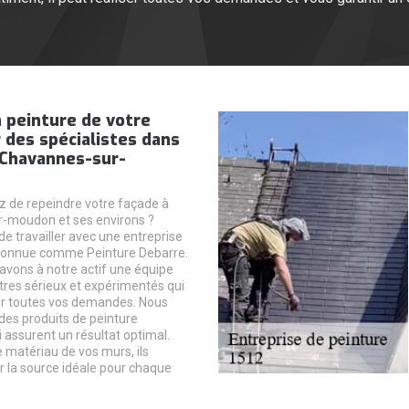
 peinture de votre
 des spécialistes dans
e Chavannes-sur-
 de repeindre votre façade à
-moudon et ses environs ?
 de travailler avec une entreprise
econnue comme Peinture Debarre.
 avons à notre actif une équipe
ntres sérieux et expérimentés qui
er toutes vos demandes. Nous
des produits de peinture
i assurent un résultat optimal.
e matériau de vos murs, ils
r la source idéale pour chaque