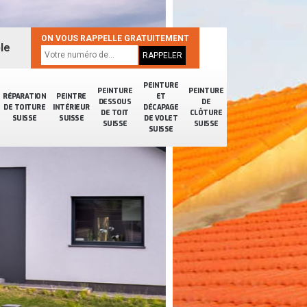
ON VOUS RAPPELLE GRATUITEMENT
le
PEINTURE
PEINTURE
PEINTURE
RÉPARATION
PEINTRE
ET
DESSOUS
DE
DE TOITURE
INTÉRIEUR
DÉCAPAGE
DE TOIT
CLÔTURE
SUISSE
SUISSE
DE VOLET
SUISSE
SUISSE
SUISSE