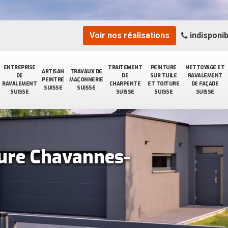
Voir nos réalisations
indisponib
ENTREPRISE
TRAITEMENT
PEINTURE
NETTOYAGE ET
ARTISAN
TRAVAUX DE
DE
DE
SUR TUILE
RAVALEMENT
PEINTRE
MAÇONNERIE
RAVALEMENT
CHARPENTE
ET TOITURE
DE FAÇADE
SUISSE
SUISSE
SUISSE
SUISSE
SUISSE
SUISSE
ture Chavannes-