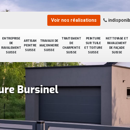
Voir nos réalisations
indisponib
ENTREPRISE
TRAITEMENT
PEINTURE
NETTOYAGE ET
ARTISAN
TRAVAUX DE
DE
DE
SUR TUILE
RAVALEMENT
PEINTRE
MAÇONNERIE
RAVALEMENT
CHARPENTE
ET TOITURE
DE FAÇADE
SUISSE
SUISSE
SUISSE
SUISSE
SUISSE
SUISSE
ure Bursinel