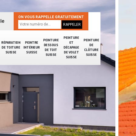
ON VOUS RAPPELLE GRATUITEMENT
le
PEINTURE
PEINTURE
PEINTURE
RÉPARATION
PEINTRE
ET
DESSOUS
DE
DE TOITURE
INTÉRIEUR
DÉCAPAGE
DE TOIT
CLÔTURE
SUISSE
SUISSE
DE VOLET
SUISSE
SUISSE
SUISSE