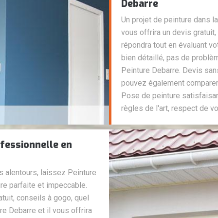
Debarre
Un projet de peinture dans 
vous offrira un devis gratui
répondra tout en évaluant vot
bien détaillé, pas de problè
Peinture Debarre. Devis san
pouvez également comparer l
Pose de peinture satisfaisan
règles de l'art, respect de 
fessionnelle en
es alentours, laissez Peinture
re parfaite et impeccable.
atuit, conseils à gogo, quel
re Debarre et il vous offrira