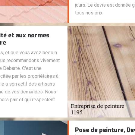
jours. Le devis est donnée g
tous nos prix.
ité et aux normes
rre
ns, et que vous avez besoin
 vous recommandons vivement
re Debarre. C'est une
citée par les propriétaires à
lle a son actif des artisans
une de vos demandes. Nous
ors pair et qui respectent
Pose de peinture, De