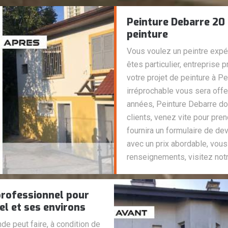
Peinture Debarre 20 
peinture
Vous voulez un peintre expé
êtes particulier, entreprise p
votre projet de peinture à Pe
irréprochable vous sera offe
années, Peinture Debarre don
clients, venez vite pour pr
fournira un formulaire de de
avec un prix abordable, vous
renseignements, visitez notr
 professionnel pour
el et ses environs
de peut faire, à condition de