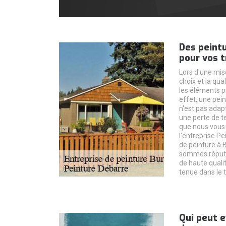
Des peintu
pour vos 
Lors d'une mise
choix et la qual
les éléments pr
effet, une pei
n'est pas ada
une perte de t
que nous vous
l'entreprise P
de peinture à B
sommes réputé
de haute quali
tenue dans le 
Qui peut e