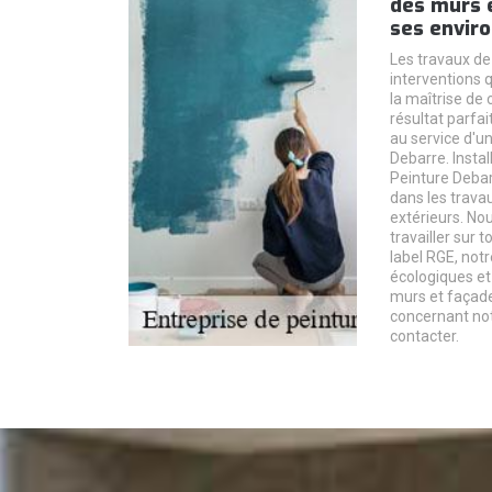
des murs e
ses enviro
Les travaux de
interventions 
la maîtrise de 
résultat parfait
au service d'u
Debarre. Instal
Peinture Debar
dans les trava
extérieurs. N
travailler sur t
label RGE, notr
écologiques et
murs et façade
concernant not
contacter.