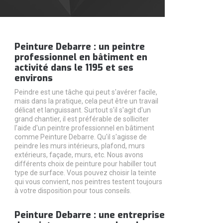
Peinture Debarre : un peintre
professionnel en bâtiment en
activité dans le 1195 et ses
environs
Peindre est une tâche qui peut s'avérer facile,
mais dans la pratique, cela peut être un travail
délicat et languissant. Surtout s'il s'agit d'un
grand chantier, il est préférable de solliciter
l'aide d'un peintre professionnel en bâtiment
comme Peinture Debarre. Qu'il s'agisse de
peindre les murs intérieurs, plafond, murs
extérieurs, façade, murs, etc. Nous avons
différents choix de peinture pour habiller tout
type de surface. Vous pouvez choisir la teinte
qui vous convient, nos peintres testent toujours
à votre disposition pour tous conseils.
Peinture Debarre : une entreprise