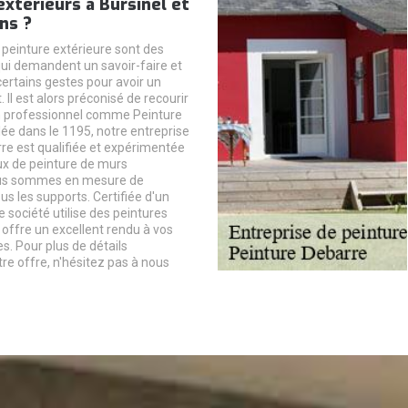
xtérieurs à Bursinel et
ns ?
 peinture extérieure sont des
qui demandent un savoir-faire et
certains gestes pour avoir un
. Il est alors préconisé de recourir
n professionnel comme Peinture
lée dans le 1195, notre entreprise
re est qualifiée et expérimentée
ux de peinture de murs
ous sommes en mesure de
ous les supports. Certifiée d'un
e société utilise des peintures
 offre un excellent rendu à vos
s. Pour plus de détails
re offre, n'hésitez pas à nous