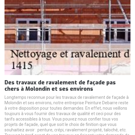
Des travaux de ravalement de façade pas
chers à Molondin et ses environs
Longtemps reconnue pour les travaux de ravalement de façade à
Molondin et ses environs, notre entreprise Peinture Debarre reste
à votre disposition pour toutes demandes. En effet, nous veillons
toujours à vous fournir des travaux de qualité et ceci pour des
tarifs accessibles à tous. Vous pouvez nous confier tous vos
projets de façade, quel que soit le choix de finition que vous
souhaitiez avoir : penture, crépi, ravalement projeté, taloché, etc.