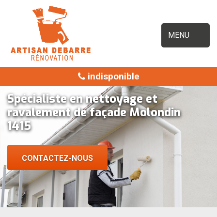
MENU
indisponible
Spécialiste en nettoyage et
ravalement de façade Molondin
1415
CONTACTEZ-NOUS